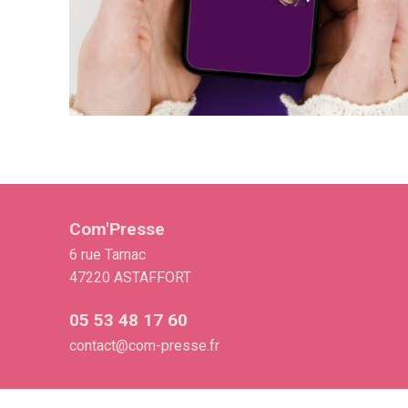
Com'Presse
6 rue Tarnac
47220 ASTAFFORT
05 53 48 17 60
contact@com-presse.fr